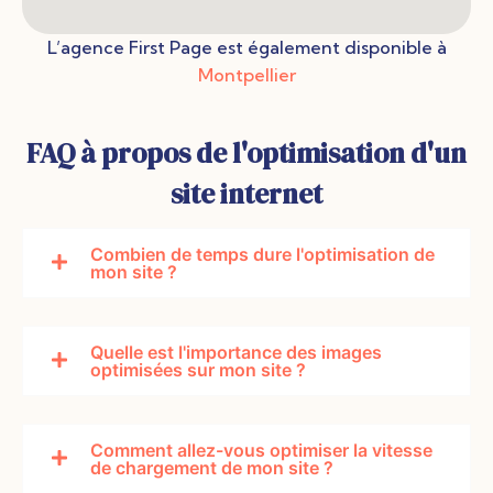
expérienc
booster
votre
e
votre
visibilité
L’agence First Page est également disponible à
utilisateur
visibilité et
en ligne.
Montpellier
exception
vos
nelle. Nos
ventes.
sites sont
responsiv
FAQ à propos de l'optimisation d'un
e, offrant
une
site internet
performan
ce
maximale
Combien de temps dure l'optimisation de
sur tous
mon site ?
les
appareils.
Quelle est l'importance des images
optimisées sur mon site ?
Comment allez-vous optimiser la vitesse
de chargement de mon site ?