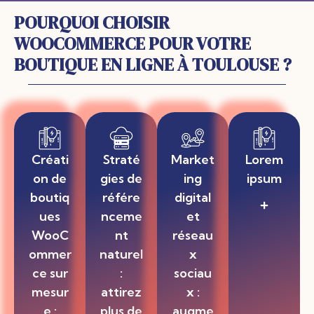
POURQUOI CHOISIR
WOOCOMMERCE POUR VOTRE
BOUTIQUE EN LIGNE À TOULOUSE ?
Créati
Straté
Market
Lorem
on de
gies de
ing
ipsum
boutiq
référe
digital
Lorem
ues
nceme
et
ipsum
dolor sit
WooC
nt
réseau
amet,
ommer
naturel
x
consectet
ur
ce sur
:
sociau
adipiscing
mesur
attirez
x :
elit, sed do
e :
plus de
augme
eiusmod