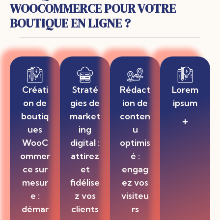
WOOCOMMERCE POUR VOTRE
BOUTIQUE EN LIGNE ?
Créati
Straté
Rédact
Lorem
on de
gies de
ion de
ipsum
boutiq
market
conten
Lorem
ues
ing
u
ipsum
dolor sit
WooC
digital :
optimis
amet,
ommer
attirez
é :
consectet
ur
ce sur
et
engag
adipiscing
mesur
fidélise
ez vos
elit, sed do
e :
z vos
visiteu
eiusmod
tempor
démar
clients
rs
incididunt