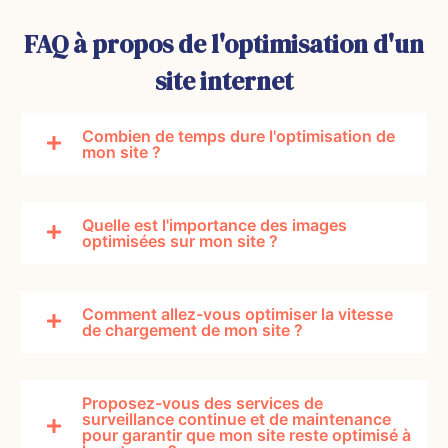
utilisateur
exception
FAQ à propos de l'optimisation d'un
nelle. Nos
sites sont
site internet
responsiv
e, offrant
une
Combien de temps dure l'optimisation de
performan
mon site ?
ce
maximale
sur tous
les
Quelle est l'importance des images
appareils.
optimisées sur mon site ?
Comment allez-vous optimiser la vitesse
de chargement de mon site ?
Proposez-vous des services de
surveillance continue et de maintenance
pour garantir que mon site reste optimisé à