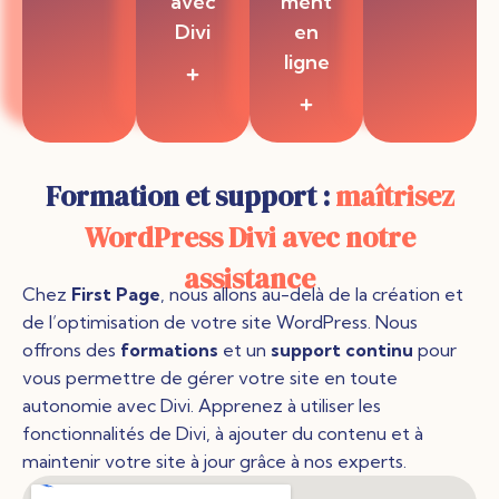
avec
ment
Page,
magna
nous
Divi
en
aliqua. Ut
savons
ligne
enim ad
que
Votre site
minim
chaque
WordPress
veniam,
L'optimisat
entreprise
a besoin
quis
ion SEO
a des
d’une
nostrud
est
besoins
mise à
exercitatio
cruciale
uniques.
jour ? Nos
n ullamco
Formation et support :
pour
maîtrisez
Nous
experts
laboris nisi
garantir
concevons
en
WordPress Divi avec notre
ut aliquip
que votre
des sites
refonte de
ex ea
site
WordPress
sites
assistance
commodo
WordPress
utilisant
WordPress
consequat
Chez
First Page
, nous allons au-delà de la création et
soit bien
Divi qui
utilisant
.
référencé
de l’optimisation de votre site WordPress. Nous
reflètent
Divi sont
par les
parfaitem
prêts à
offrons des
formations
et un
support continu
pour
moteurs
ent votre
vous aider.
vous permettre de gérer votre site en toute
de
identité
Nous
recherche
autonomie avec Divi. Apprenez à utiliser les
de
analysons
. Nos
marque et
fonctionnalités de Divi, à ajouter du contenu et à
votre site
spécialiste
répondent
actuel
maintenir votre site à jour grâce à nos experts.
s en SEO
à vos
pour
réalisent
objectifs
identifier