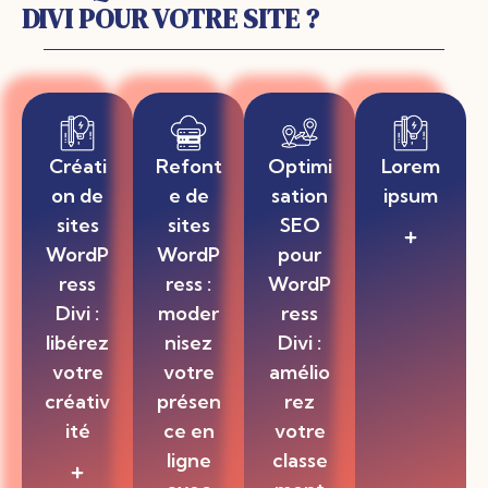
DIVI POUR VOTRE SITE ?
Créati
Refont
Optimi
Lorem
on de
e de
sation
ipsum
sites
sites
SEO
Lorem
WordP
WordP
pour
ipsum
dolor sit
ress
ress :
WordP
amet,
Divi :
moder
ress
consectet
ur
libérez
nisez
Divi :
adipiscing
votre
votre
amélio
elit, sed do
créativ
présen
rez
eiusmod
tempor
ité
ce en
votre
incididunt
ligne
classe
ut labore
Chez First
et dolore